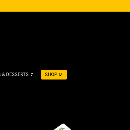
 & DESSERTS 🥤
SHOP 🥢