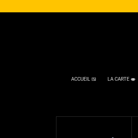
Passer
au
contenu
principal
ACCUEIL 🍱
LA CARTE 🍣