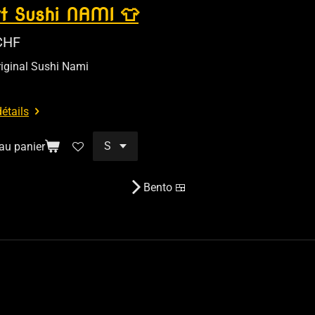
rt Sushi NAMI 👕
CHF
Original Sushi Nami
détails
 au panier
Bento 🍱