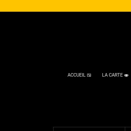
Passer
au
contenu
principal
ACCUEIL 🍱
LA CARTE 🍣