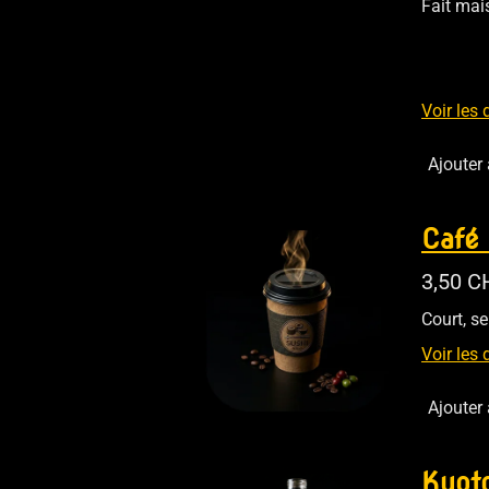
Fait mai
Voir les 
Ajouter
Café 
3,50 C
Court, se
Voir les 
Ajouter
Kyot