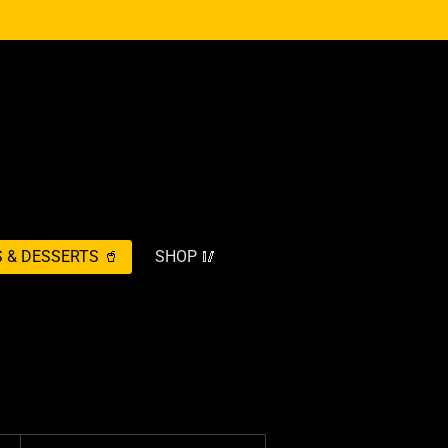
 & DESSERTS 🥤
SHOP 🥢