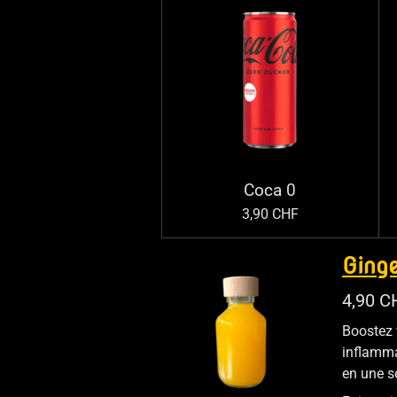
Coca 0
3,90 CHF
Ging
4,90 C
Boostez 
inflamma
en une s