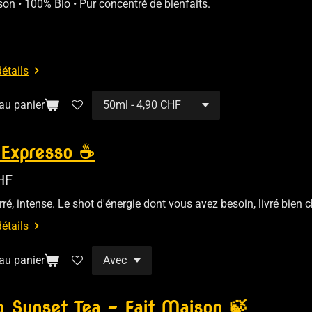
son • 100% Bio • Pur concentré de bienfaits.
détails
 au panier
Expresso ☕️
HF
rré, intense. Le shot d'énergie dont vous avez besoin, livré bien 
détails
 au panier
o Sunset Tea – Fait Maison 🍃