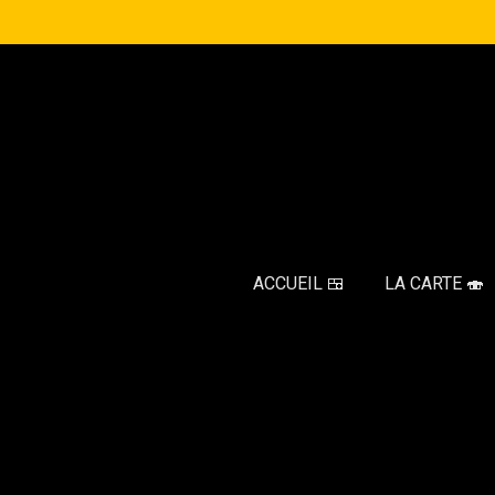
Passer
au
contenu
principal
ACCUEIL 🍱
LA CARTE 🍣