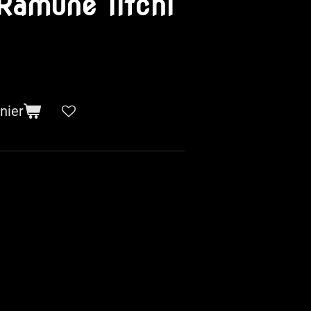
Ramune litchi
nier