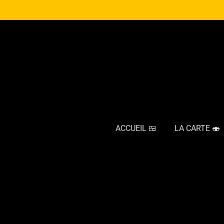
Passer
au
contenu
principal
ACCUEIL 🍱
LA CARTE 🍣