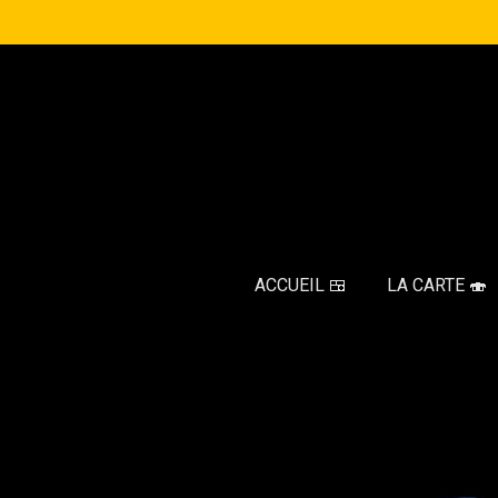
Passer
au
contenu
principal
ACCUEIL 🍱
LA CARTE 🍣