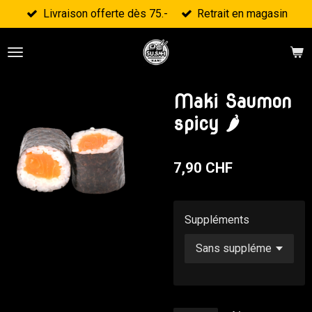
Livraison offerte dès 75.-
Retrait en magasin
Passer
au
contenu
principal
Maki Saumon
spicy 🌶
7,90 CHF
Suppléments