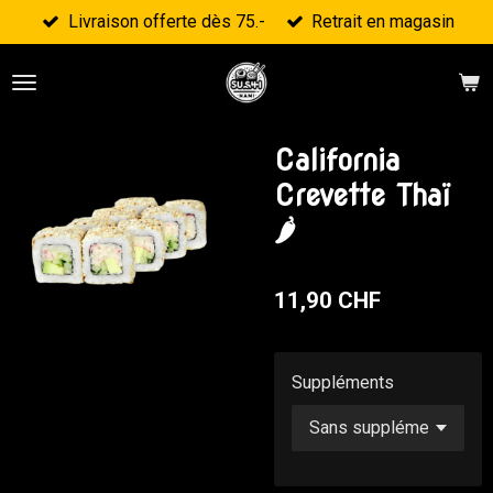
Livraison offerte dès 75.-
Retrait en magasin
Passer
au
contenu
principal
California
Crevette Thaï
🌶
11,90 CHF
Suppléments