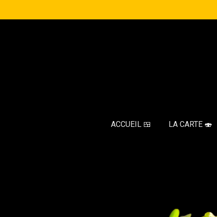
Passer
au
contenu
principal
ACCUEIL 🍱
LA CARTE 🍣