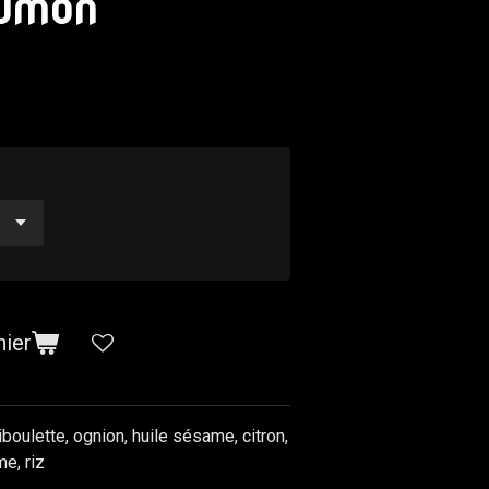
aumon
nier
boulette, ognion, huile sésame, citron,
me, riz