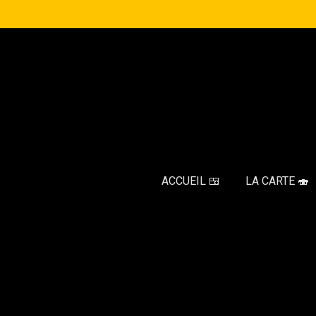
Passer
au
contenu
principal
ACCUEIL 🍱
LA CARTE 🍣