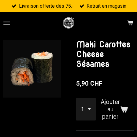
Livraison offerte dès 75.-
Retrait en magasin
Passer
au
contenu
principal
Maki Carottes
Cheese
Sésames
5,90 CHF
Ajouter
au
panier