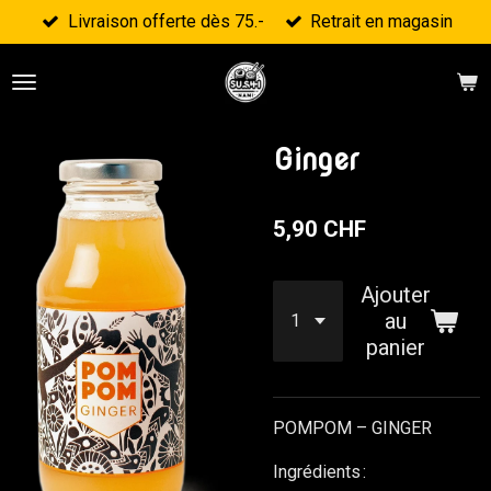
Livraison offerte dès 75.-
Retrait en magasin
Passer
au
contenu
principal
Ginger
5,90 CHF
Ajouter
au
panier
POMPOM – GINGER
Ingrédients :