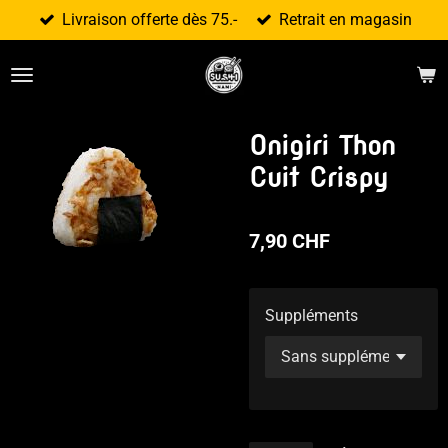
Livraison offerte dès 75.-
Retrait en magasin
Passer
au
contenu
principal
Onigiri Thon
Cuit Crispy
7,90 CHF
Suppléments