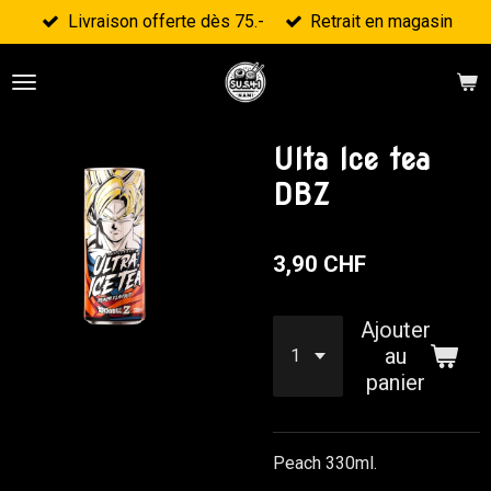
Livraison offerte dès 75.-
Retrait en magasin
Passer
au
contenu
principal
Ulta Ice tea
DBZ
3,90 CHF
Ajouter
au
panier
Peach 330ml.