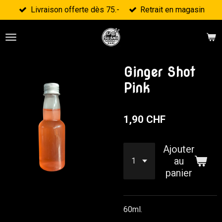
Livraison offerte dès 75.-
Retrait en magasin
Passer
au
contenu
principal
Ginger Shot
Pink
1,90 CHF
Ajouter
au
panier
60ml.