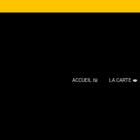
Passer
au
contenu
principal
ACCUEIL 🍱
LA CARTE 🍣