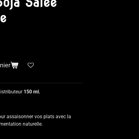
Soja Salée
re
nier
istributeur
150 ml.
our assaisonner vos plats avec la
mentation naturelle.