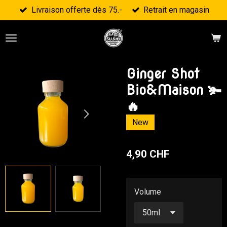
Livraison offerte dès 75.-
Retrait en magasin
Passer
au
contenu
principal
Ginger Shot
Bio&Maison 🫚
🔥
New
4,90 CHF
Volume